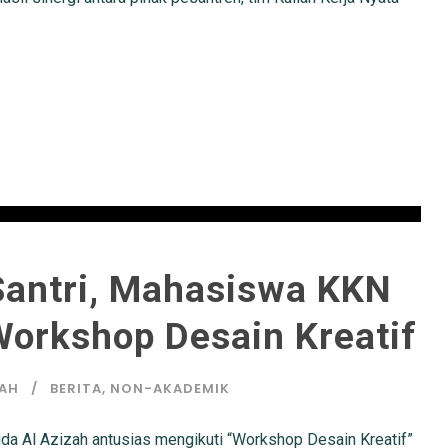
Santri, Mahasiswa KKN
Workshop Desain Kreatif
ZAH
BERITA
,
NON-AKADEMIK
a Al Azizah antusias mengikuti “Workshop Desain Kreatif”