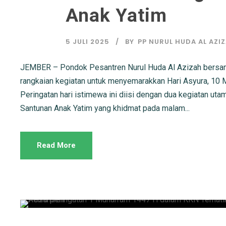
Anak Yatim
5 JULI 2025
BY
PP NURUL HUDA AL AZI
JEMBER – Pondok Pesantren Nurul Huda Al Azizah bersa
rangkaian kegiatan untuk menyemarakkan Hari Asyura, 10 
Peringatan hari istimewa ini diisi dengan dua kegiatan ut
Santunan Anak Yatim yang khidmat pada malam...
Read More