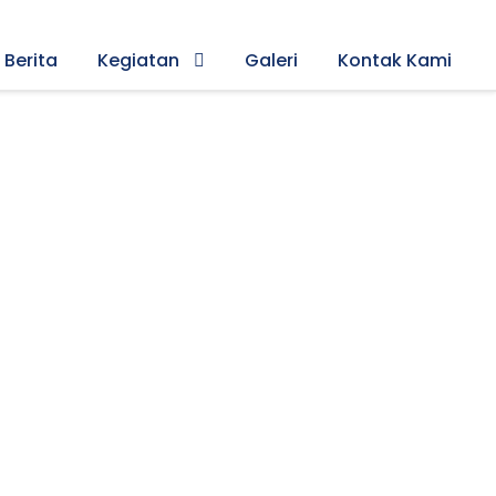
Berita
Kegiatan
Galeri
Kontak Kami