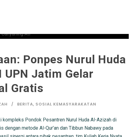
aan: Ponpes Nurul Huda
N UPN Jatim Gelar
l Gratis
ZAH
BERITA
,
SOSIAL KEMASYARAKATAN
i kompleks Pondok Pesantren Nurul Huda Al-Azizah di
tis dengan metode Al-Qur’an dan Tibbun Nabawy pada
asil sinergi antara pihak pesantren, tim Kuliah Kerja Nyata