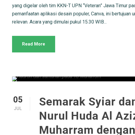
yang digelar oleh tim KKN-T UPN “Veteran” Jawa Timur pa
pemanfaatan aplikasi desain populer, Canva, ini bertujuan 
relevan. Acara yang dimulai pukul 15.30 WIB...
Read More
05
Semarak Syiar da
JUL
Nurul Huda Al Azi
Muharram dengan 