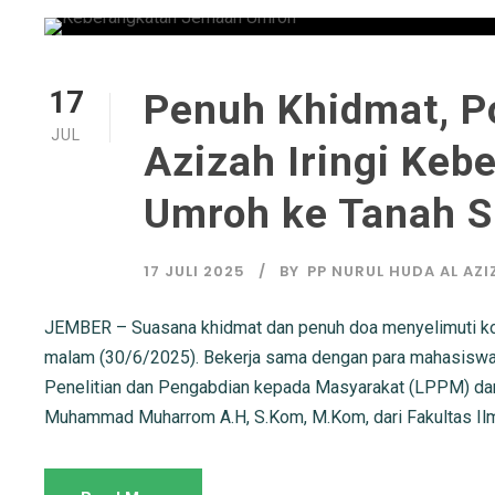
17
Penuh Khidmat, P
JUL
Azizah Iringi Ke
Umroh ke Tanah S
17 JULI 2025
BY
PP NURUL HUDA AL AZI
JEMBER – Suasana khidmat dan penuh doa menyelimuti ko
malam (30/6/2025). Bekerja sama dengan para mahasisw
Penelitian dan Pengabdian kepada Masyarakat (LPPM) da
Muhammad Muharrom A.H, S.Kom, M.Kom, dari Fakultas Ilm