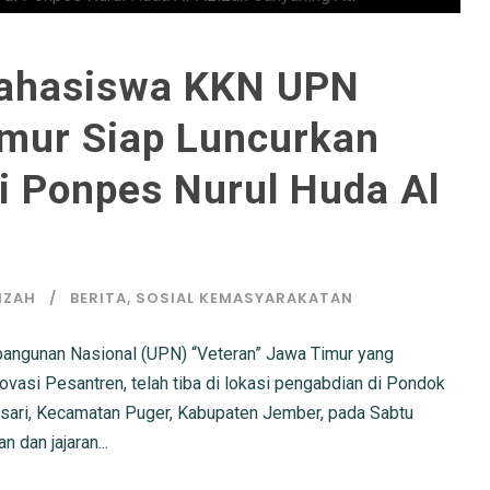
Mahasiswa KKN UPN
imur Siap Luncurkan
i Ponpes Nurul Huda Al
IZAH
BERITA
,
SOSIAL KEMASYARAKATAN
ngunan Nasional (UPN) “Veteran” Jawa Timur yang
ovasi Pesantren, telah tiba di lokasi pengabdian di Pondok
sari, Kecamatan Puger, Kabupaten Jember, pada Sabtu
 dan jajaran...