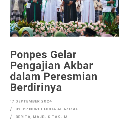
Ponpes Gelar
Pengajian Akbar
dalam Peresmian
Berdirinya
17 SEPTEMBER 2024
BY
PP NURUL HUDA AL AZIZAH
BERITA
,
MAJELIS TAKLIM