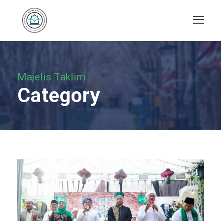
Majelis Taklim
Category