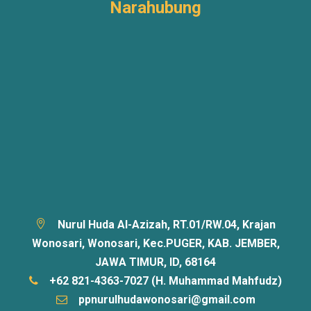
Narahubung
Nurul Huda Al-Azizah, RT.01/RW.04, Krajan
Wonosari, Wonosari, Kec.PUGER, KAB. JEMBER,
JAWA TIMUR, ID, 68164
+62 821-4363-7027 (H. Muhammad Mahfudz)‬
ppnurulhudawonosari@gmail.com